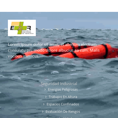
Lorem ipsum dolor sit amet, et alienum electram
consulatu pri, modo dolore albucius ea cum. Malis
vocibus inimicus.
Seguridad Industrial
Energias Peligrosas
Trabajos En Altura
Espacios Confinados
Evaluación De Riesgos